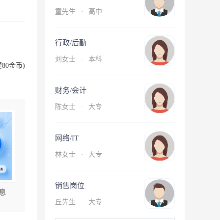
童先生
·
高中
行政/后勤
刘女士
·
本科
80金币)
财务/会计
陈女士
·
大专
网络/IT
林女士
·
大专
销售岗位
息
丘先生
·
大专