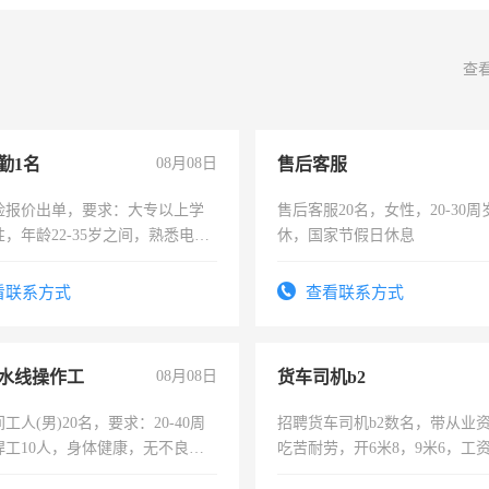
查
勤1名
08月08日
售后客服
险报价出单，要求：大专以上学
售后客服20名，女性，20-30
，年龄22-35岁之间，熟悉电脑
休，国家节假日休息
工作态度认真，具有团队精神，
-3个月，转正后交纳五险，
看联系方式
查看联系方式
水线操作工
08月08日
货车司机b2
工人(男)20名，要求：20-40周
招聘货车司机b2数名，带从业
焊工10人，身体健康，无不良嗜
吃苦耐劳，开6米8，9米6，工
：4500-7000元，标准八人间住