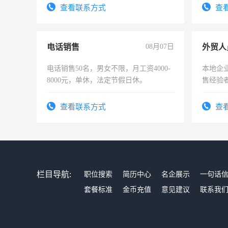
宿，免
查看联系方式
查
25号准
电话销售
08月07日
外贸人
电话销售50名，男女不限，月工资4000-
本地企
8000元，单休，法定节假日休。
售经验
查看联系方式
查
栏目导航:
职位搜索
简历中心
名企展示
一句话
套餐标准
金币充值
意见建议
联系我