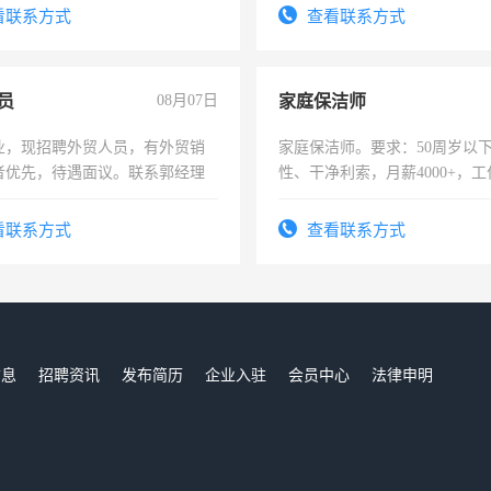
费发放劳保用品，两班倒，每月
看联系方式
查看联系方式
时发放工资，工作时间10小时
员
08月07日
家庭保洁师
业，现招聘外贸人员，有外贸销
家庭保洁师。要求：50周岁以
者优先，待遇面议。联系郭经理
性、干净利索，月薪4000+，
时间灵活，不需坐班，适合宝
太太等。
看联系方式
查看联系方式
信息
招聘资讯
发布简历
企业入驻
会员中心
法律申明
们