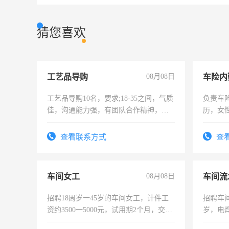
猜您喜欢
工艺品导购
08月08日
车险内
工艺品导购10名，要求;18-35之间，气质
负责车
佳，沟通能力强，有团队合作精神，有
历，女性
上进心，有工作经验者优先！
操作，
试用期1
查看联系方式
查
车间女工
08月08日
车间流
招聘18周岁一45岁的车间女工，计件工
招聘车间
资约3500一5000元，试用期2个月，交五
岁，电
险，有年薪假，年底福利
好。薪资